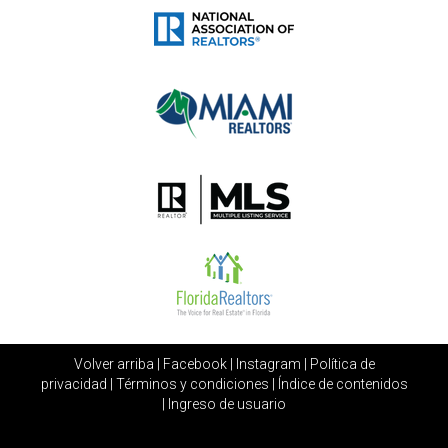
Volver arriba
|
Facebook
|
Instagram
|
Política de
privacidad
|
Términos y condiciones
|
Índice de contenidos
|
Ingreso de usuario